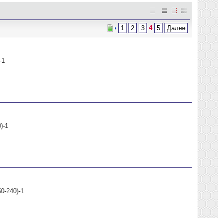
1
2
3
4
5
Далее
-1
)-1
0-240)-1