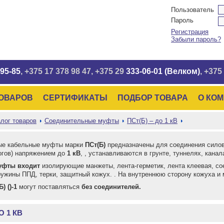
Пользователь
Пароль
Регистрация
Забыли пароль?
95-85
, +375 17
378 98 47
, +375 29
333-06-01 (Велком)
, +375
ТОВАРОВ
СЕРТИФИКАТЫ
ПОДБОР ТОВАРА
О КО
лог товаров
Соединительные муфты
ПСт(Б) – до 1 кВ
ые кабельные муфты марки
ПСт(Б)
предназначены для соединения силов
гов) напряжением до
1 кВ
, , устанавливаются в грунте, туннелях, канал
уфты входит
изолирующие манжеты, лента-герметик, лента клеевая, со
ружины ППД, терки, защитный кожух. . На внутреннюю сторону кожуха и 
) ()-1
могут поставляться
без соединителей.
О 1 КВ