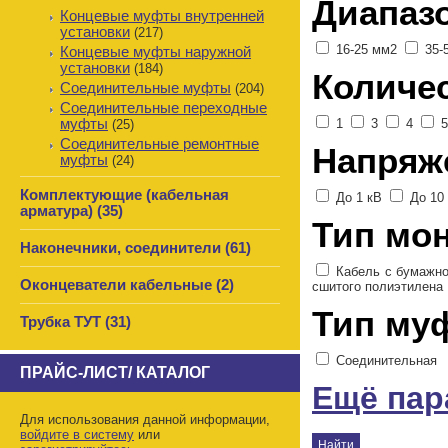
Диапаз
Концевые муфты внутренней
установки
(217)
16-25 мм2
35-
Концевые муфты наружной
установки
(184)
Количе
Соединительные муфты
(204)
Соединительные переходные
муфты
1
3
4
(25)
Соединительные ремонтные
Напряж
муфты
(24)
Комплектующие (кабельная
До 1 кВ
До 10
арматура) (35)
Тип мо
Наконечники, соединители (61)
Кабель с бумажн
Оконцеватели кабельные (2)
сшитого полиэтилена
Тип му
Трубка ТУТ (31)
Соединительная
ПРАЙС-ЛИСТ/ КАТАЛОГ
Ещё па
Для использования данной информации,
войдите в систему
или