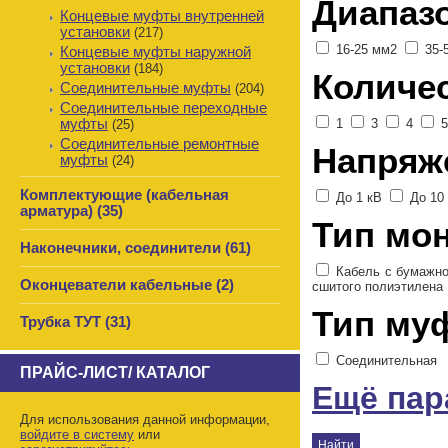
Диапаз
Концевые муфты внутренней
установки
(217)
16-25 мм2
35-
Концевые муфты наружной
установки
(184)
Количе
Соединительные муфты
(204)
Соединительные переходные
муфты
1
3
4
(25)
Соединительные ремонтные
Напряж
муфты
(24)
Комплектующие (кабельная
До 1 кВ
До 10
арматура) (35)
Тип мо
Наконечники, соединители (61)
Кабель с бумажн
Оконцеватели кабельные (2)
сшитого полиэтилена
Тип му
Трубка ТУТ (31)
Соединительная
ПРАЙС-ЛИСТ/ КАТАЛОГ
Ещё па
Для использования данной информации,
войдите в систему
или