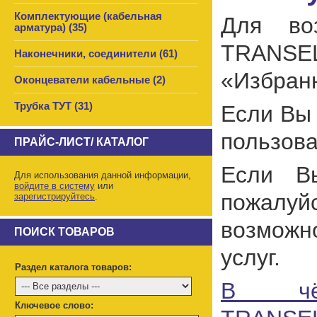
Комплектующие (кабельная
Для воз
арматура) (35)
TRANSE
Наконечники, соединители (61)
«Избранн
Оконцеватели кабельные (2)
Трубка ТУТ (31)
Если Вы 
пользова
ПРАЙС-ЛИСТ/ КАТАЛОГ
Если Вы
Для использования данной информации,
войдите в систему
или
пожалуй
зарегистрируйтесь
.
возможн
ПОИСК ТОВАРОВ
услуг.
Раздел каталога товаров:
В чё
Ключевое слово: