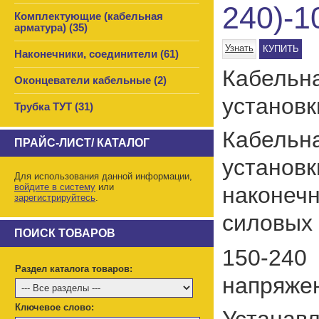
240)-
Комплектующие (кабельная
арматура) (35)
Узнать
КУПИТЬ
Наконечники, соединители (61)
Кабельн
Оконцеватели кабельные (2)
установк
Трубка ТУТ (31)
Кабельн
ПРАЙС-ЛИСТ/ КАТАЛОГ
устан
Для использования данной информации,
войдите в систему
или
наконеч
зарегистрируйтесь
.
силовых
ПОИСК ТОВАРОВ
150-24
Раздел каталога товаров:
напряжен
Ключевое слово:
Устанав