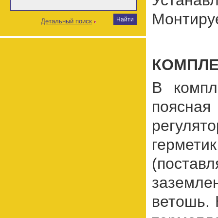
Монтируе
Детальный поиск
КОМПЛЕ
В компл
поясная
регулят
гермети
(постав
заземле
ветошь.