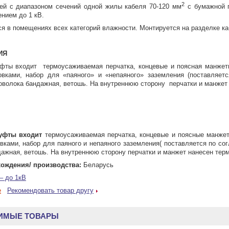
2
ей с диапазоном сечений одной жилы кабеля 70-120 мм
с бумажной п
нием до 1 кВ.
ся в помещениях всех категорий влажности. Монтируется на разделке к
ИЯ
фты входит термоусаживаемая перчатка, концевые и поясная манжеты,
вками, набор для «паяного» и «непаяного» заземления (поставляетс
оволока бандажная, ветошь. На внутреннюю сторону перчатки и манжет
уфты входит
термоусаживаемая перчатка, концевые и поясные манжеты
ками, набор для паяного и непаяного заземления( поставляется по сог
ажная, ветошь. На внутреннюю сторону перчатки и манжет нанесен тер
ождения/ производства:
Беларусь
– до 1кВ
е
Рекомендовать товар другу
ИМЫЕ ТОВАРЫ