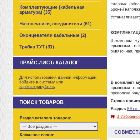
силовых кабел
Комплектующие (кабельная
броней напряже
арматура) (35)
Устанавливает
Наконечники, соединители (61)
КОМПЛЕКТАЦ
Оконцеватели кабельные (2)
В комплект му
срывными голо
Трубка ТУТ (31)
обвязочная, пр
ПРАЙС-ЛИСТ/ КАТАЛОГ
Для использования данной информации,
войдите в систему
или
В комплект м
зарегистрируйтесь
.
срывными голов
проволока банд
Страна происх
ПОИСК ТОВАРОВ
Раздел:
КВттп 
В Избранно
Раздел каталога товаров:
СОВМЕСТ
Ключевое слово: