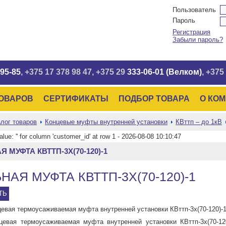
Пользователь
Пароль
Регистрация
Забыли пароль?
95-85
, +375 17
378 98 47
, +375 29
333-06-01 (Велком)
, +375
ТОВАРОВ
СЕРТИФИКАТЫ
ПОДБОР ТОВАРА
О КО
лог товаров
Концевые муфты внутренней установки
КВттп – до 1кВ
value: '' for column 'customer_id' at row 1 - 2026-08-08 10:10:47
 МУФТА КВТТП-3Х(70-120)-1
НАЯ МУФТА КВТТП-3Х(70-120)-1
ТЬ
евая термоусаживаемая муфта внутренней установки КВттп-3х(70-120)-
цевая термоусаживаемая муфта внутренней установки КВттп-3х(70-12