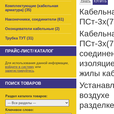
Узнать
КУПИТЬ
Комплектующие (кабельная
Кабель
арматура) (35)
ПСт-3х(7
Наконечники, соединители (61)
Оконцеватели кабельные (2)
Кабель
Трубка ТУТ (31)
ПСт-3х(
ПРАЙС-ЛИСТ/ КАТАЛОГ
соедине
изоляцие
Для использования данной информации,
войдите в систему
или
зарегистрируйтесь
.
жилы каб
Устанавл
ПОИСК ТОВАРОВ
воздухе 
Раздел каталога товаров:
разделке
Ключевое слово: