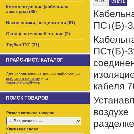
Узнать
КУПИТЬ
Комплектующие (кабельная
Кабель
арматура) (35)
ПСт(Б)-3
Наконечники, соединители (61)
Оконцеватели кабельные (2)
Кабель
Трубка ТУТ (31)
ПСт(Б)-3
ПРАЙС-ЛИСТ/ КАТАЛОГ
соедине
изоляци
Для использования данной информации,
войдите в систему
или
зарегистрируйтесь
.
кабеля 7
Устанавл
ПОИСК ТОВАРОВ
воздухе 
Раздел каталога товаров:
разделке
Ключевое слово: