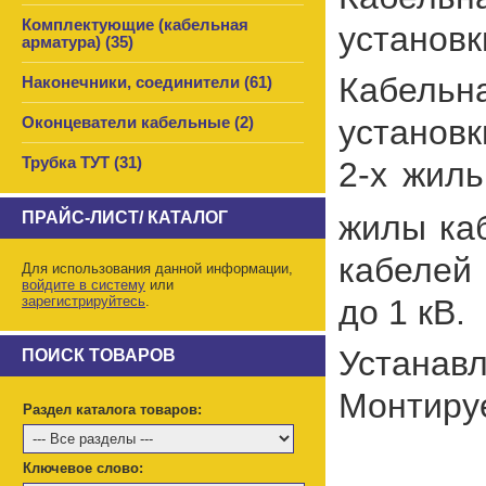
Комплектующие (кабельная
установк
арматура) (35)
Кабельн
Наконечники, соединители (61)
установк
Оконцеватели кабельные (2)
Трубка ТУТ (31)
2-х жил
жилы ка
ПРАЙС-ЛИСТ/ КАТАЛОГ
кабелей
Для использования данной информации,
войдите в систему
или
до 1 кВ.
зарегистрируйтесь
.
Устанав
ПОИСК ТОВАРОВ
Монтируе
Раздел каталога товаров:
Ключевое слово: