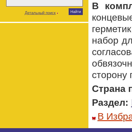
В комп
Детальный поиск
концевы
гермети
набор дл
согласо
обвязоч
сторону 
Страна 
Раздел:
В Избр