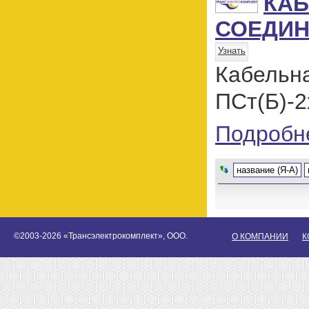
КА
СОЕДИН
Узнать
Кабель
ПСт(Б)-2
Подробн
название (Я-А)
©2003-2026 «Трансэлектрокомплект», ООО.
О КОМПАНИИ
К