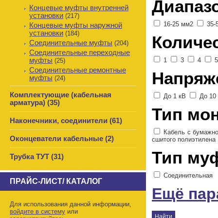
Диапаз
Концевые муфты внутренней
установки
(217)
16-25 мм2
35-
Концевые муфты наружной
установки
(184)
Количе
Соединительные муфты
(204)
Соединительные переходные
муфты
1
3
4
(25)
Соединительные ремонтные
Напряж
муфты
(24)
Комплектующие (кабельная
До 1 кВ
До 10
арматура) (35)
Тип мо
Наконечники, соединители (61)
Кабель с бумажн
Оконцеватели кабельные (2)
сшитого полиэтилена
Тип му
Трубка ТУТ (31)
Соединительная
ПРАЙС-ЛИСТ/ КАТАЛОГ
Ещё па
Для использования данной информации,
войдите в систему
или