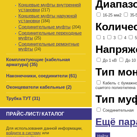
Диапаз
Концевые муфты внутренней
установки
(217)
16-25 мм2
35-
Концевые муфты наружной
установки
(184)
Количе
Соединительные муфты
(204)
Соединительные переходные
муфты
1
3
4
(25)
Соединительные ремонтные
Напряж
муфты
(24)
Комплектующие (кабельная
До 1 кВ
До 10
арматура) (35)
Тип мо
Наконечники, соединители (61)
Кабель с бумажн
Оконцеватели кабельные (2)
сшитого полиэтилена
Тип му
Трубка ТУТ (31)
Соединительная
ПРАЙС-ЛИСТ/ КАТАЛОГ
Ещё па
Для использования данной информации,
войдите в систему
или