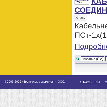
КА
СОЕДИН
Узнать
Кабель
ПСт-1х(1
Подробн
название (Я-А)
©2003-2026 «Трансэлектрокомплект», ООО.
О КОМПАНИИ
К